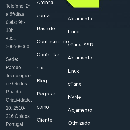
A minha
Telefone: 2ª
a 6ª(dias
conta
Alojamento
úteis) 9h-
Base de
18h
Linux
+351
Conhecimento
cPanel SSD
300509060
Contactar-
Alojamento
Sede:
nos
Parque
Linux
Tecnológico
Blog
cPanel
de Óbidos.
Rua da
Registar
NVMe
Criatividade,
como
10. 2510-
Alojamento
216 Óbidos,
Cliente
Otimizado
Portugal