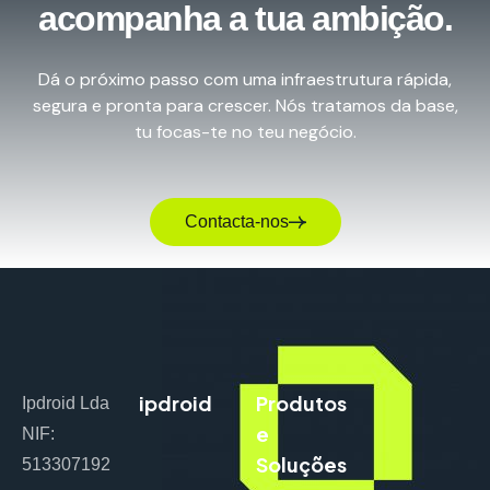
acompanha a tua ambição.
Dá o próximo passo com uma infraestrutura rápida,
segura e pronta para crescer. Nós tratamos da base,
tu focas-te no teu negócio.
Contacta-nos
ipdroid
Produtos
Ipdroid Lda
e
NIF:
Soluções
513307192