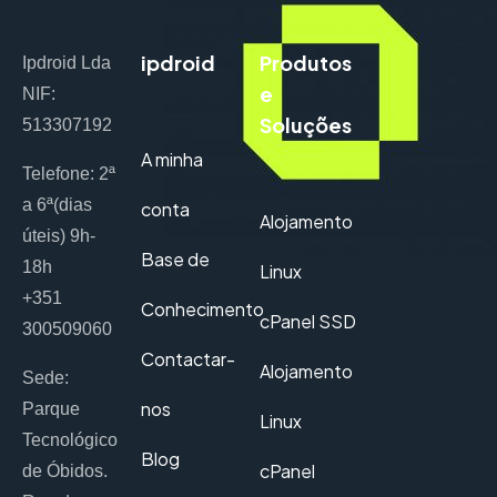
ipdroid
Produtos
Ipdroid Lda
e
NIF:
Soluções
513307192
A minha
Telefone: 2ª
a 6ª(dias
conta
Alojamento
úteis) 9h-
Base de
18h
Linux
+351
Conhecimento
cPanel SSD
300509060
Contactar-
Alojamento
Sede:
nos
Parque
Linux
Tecnológico
Blog
cPanel
de Óbidos.